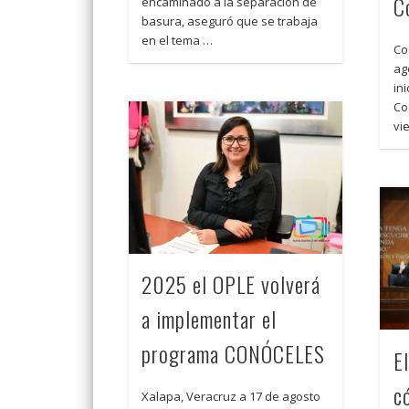
C
encaminado a la separación de
basura, aseguró que se trabaja
en el tema …
Co
ag
in
Co
vi
2025 el OPLE volverá
a implementar el
programa CONÓCELES
E
c
Xalapa, Veracruz a 17 de agosto