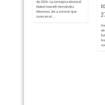
de 2024.- La consejera electoral
c
Mabel Asereth Hernández
Meneses, dio a conocer que
2
como en el …
Xa
de 
Es
lo
co