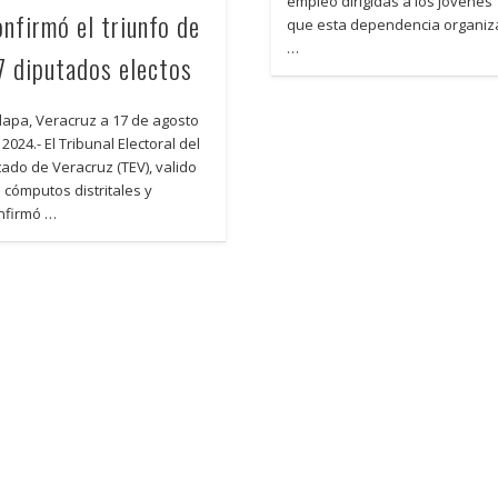
empleo dirigidas a los jóvenes
onfirmó el triunfo de
que esta dependencia organiz
…
7 diputados electos
lapa, Veracruz a 17 de agosto
2024.- El Tribunal Electoral del
tado de Veracruz (TEV), valido
s cómputos distritales y
nfirmó …