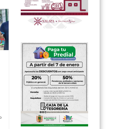
o
to
l