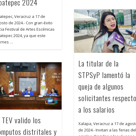
oatepec 2024
atepec, Veracruz a 17 de
osto de 2024.- Con gran éxito
icia Festival de Artes Escénicas
atepec 2024, ya que este
ernes …
La titular de la
STPSyP lamentó la
queja de algunos
solicitantes respect
a los salarios
l TEV valido los
Xalapa, Veracruz a 17 de agos
ómputos distritales y
de 2024.- Invitan a las ferias de