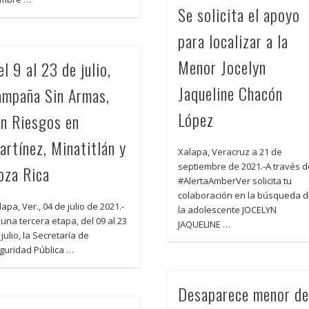
Se solicita el apoyo
para localizar a la
Menor Jocelyn
l 9 al 23 de julio,
Jaqueline Chacón
ampaña Sin Armas,
López
in Riesgos en
artínez, Minatitlán y
Xalapa, Veracruz a 21 de
septiembre de 2021.-A través 
oza Rica
#AlertaAmberVer solicita tu
colaboración en la búsqueda 
apa, Ver., 04 de julio de 2021.-
la adolescente JOCELYN
 una tercera etapa, del 09 al 23
JAQUELINE …
julio, la Secretaría de
guridad Pública …
Desaparece menor d