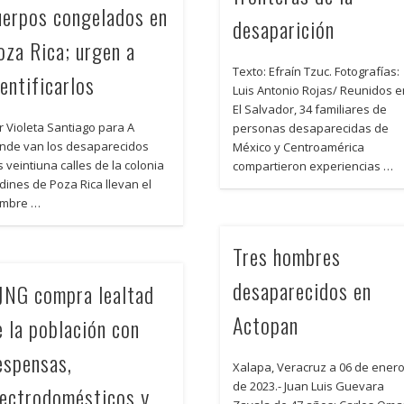
uerpos congelados en
desaparición
oza Rica; urgen a
Texto: Efraín Tzuc. Fotografías:
dentificarlos
Luis Antonio Rojas/ Reunidos 
El Salvador, 34 familiares de
r Violeta Santiago para A
personas desaparecidas de
nde van los desaparecidos
México y Centroamérica
s veintiuna calles de la colonia
compartieron experiencias …
rdines de Poza Rica llevan el
mbre …
Tres hombres
desaparecidos en
JNG compra lealtad
Actopan
e la población con
espensas,
Xalapa, Veracruz a 06 de ener
de 2023.- Juan Luis Guevara
lectrodomésticos y