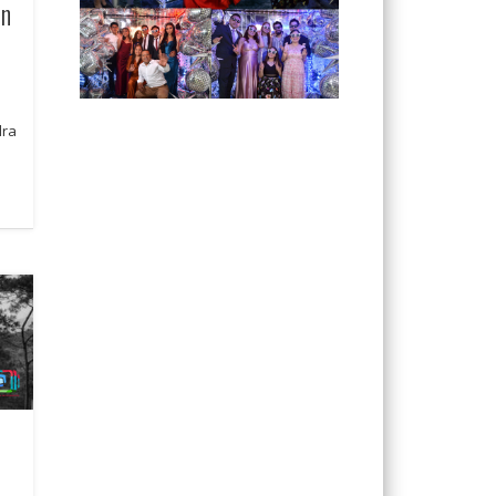
en
o
dra