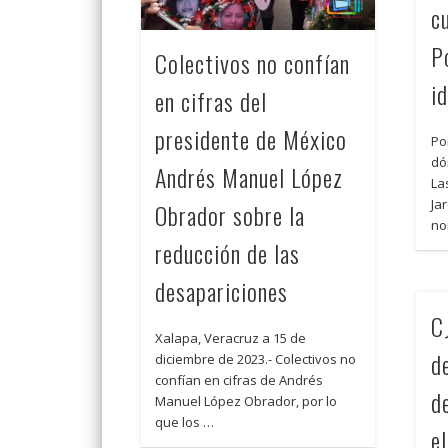
c
P
Colectivos no confían
i
en cifras del
presidente de México
Po
dó
Andrés Manuel López
La
Ja
Obrador sobre la
no
reducción de las
desapariciones
C
Xalapa, Veracruz a 15 de
d
diciembre de 2023.- Colectivos no
confían en cifras de Andrés
d
Manuel López Obrador, por lo
que los …
e