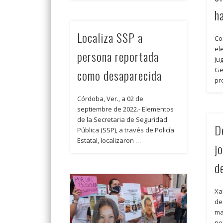
h
Localiza SSP a
Co
el
persona reportada
ju
Ge
como desaparecida
pr
Córdoba, Ver., a 02 de
septiembre de 2022.- Elementos
de la Secretaria de Seguridad
D
Pública (SSP), a través de Policía
Estatal, localizaron …
jo
d
Xa
de
ma
no