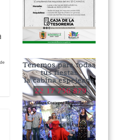
a
 de