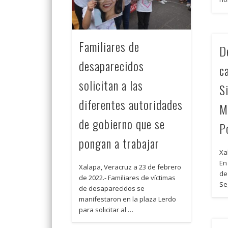
Familiares de
De
desaparecidos
c
solicitan a las
S
diferentes autoridades
M
de gobierno que se
P
pongan a trabajar
Xal
En
Xalapa, Veracruz a 23 de febrero
de 
de 2022.- Familiares de víctimas
Se
de desaparecidos se
manifestaron en la plaza Lerdo
para solicitar al …