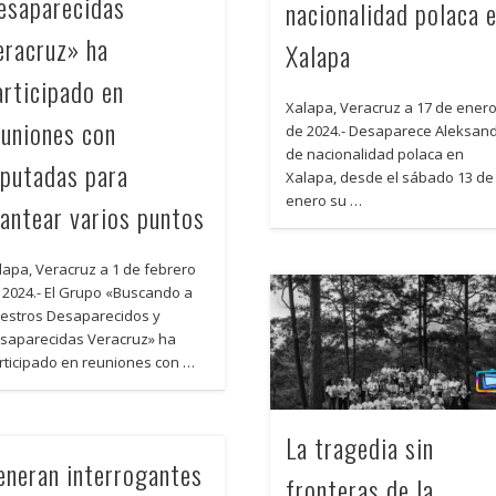
esaparecidas
nacionalidad polaca 
eracruz» ha
Xalapa
articipado en
Xalapa, Veracruz a 17 de ener
euniones con
de 2024.- Desaparece Aleksan
de nacionalidad polaca en
iputadas para
Xalapa, desde el sábado 13 de
enero su …
lantear varios puntos
lapa, Veracruz a 1 de febrero
 2024.- El Grupo «Buscando a
estros Desaparecidos y
saparecidas Veracruz» ha
rticipado en reuniones con …
La tragedia sin
eneran interrogantes
fronteras de la