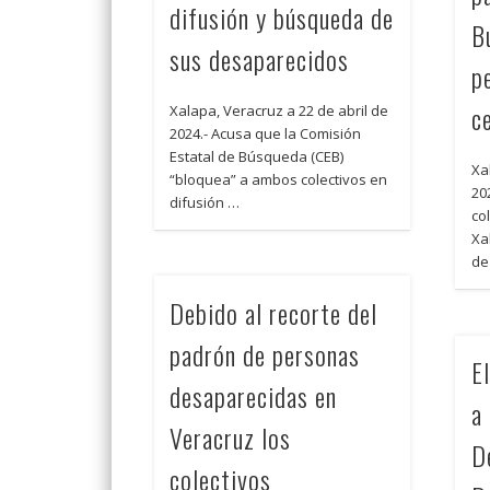
difusión y búsqueda de
B
sus desaparecidos
p
c
Xalapa, Veracruz a 22 de abril de
2024.- Acusa que la Comisión
Estatal de Búsqueda (CEB)
Xa
“bloquea” a ambos colectivos en
20
difusión …
co
Xa
de
Debido al recorte del
padrón de personas
E
desaparecidas en
a
Veracruz los
D
colectivos