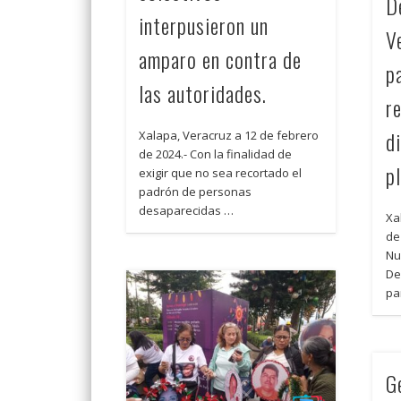
D
interpusieron un
V
amparo en contra de
p
las autoridades.
r
d
Xalapa, Veracruz a 12 de febrero
de 2024.- Con la finalidad de
p
exigir que no sea recortado el
padrón de personas
desaparecidas …
Xa
de
Nu
De
pa
G