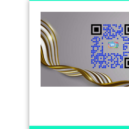
Somos un medio de información independiente, con visió
Facebook
Twitter
Vimeo