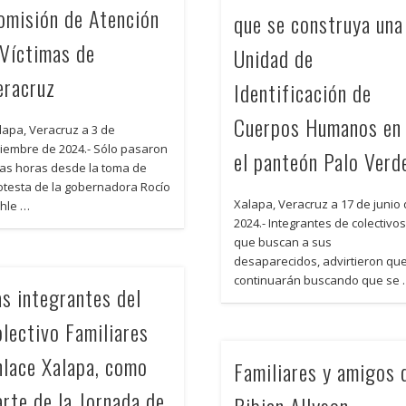
omisión de Atención
que se construya una
 Víctimas de
Unidad de
eracruz
Identificación de
Cuerpos Humanos en
lapa, Veracruz a 3 de
ciembre de 2024.- Sólo pasaron
el panteón Palo Verd
as horas desde la toma de
otesta de la gobernadora Rocío
Xalapa, Veracruz a 17 de junio
hle …
2024.- Integrantes de colectivo
que buscan a sus
desaparecidos, advirtieron qu
continuarán buscando que se
as integrantes del
olectivo Familiares
nlace Xalapa, como
Familiares y amigos 
arte de la Jornada de
Bibian Allyson