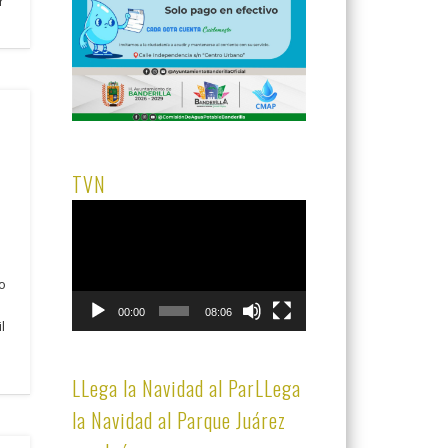
r
e
TVN
Reproductor
de
vídeo
to
00:00
08:06
l
LLega la Navidad al ParLLega
la Navidad al Parque Juárez