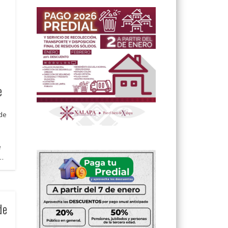
e
 de
s
e
 …
de