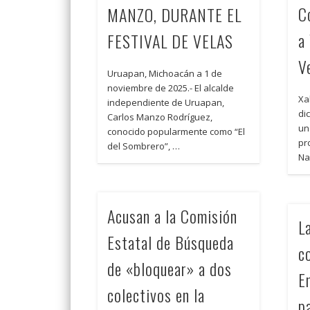
C
MANZO, DURANTE EL
a
FESTIVAL DE VELAS
V
Uruapan, Michoacán a 1 de
noviembre de 2025.- El alcalde
Xa
independiente de Uruapan,
di
Carlos Manzo Rodríguez,
un
conocido popularmente como “El
pr
del Sombrero”, …
Na
Acusan a la Comisión
L
Estatal de Búsqueda
c
de «bloquear» a dos
E
colectivos en la
p