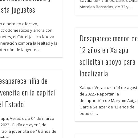
Zavala de 47 años; Carlos Oma
asta juguetes
Morales Barradas, de 32 y …
n dinero en efectivo,
ectrodomésticos y ahora con
Desaparece menor d
guetes, el Cártel Jalisco Nueva
neración compra la lealtad y la
12 años en Xalapa
otección de la gente. …
solicitan apoyo para
localizarla
esaparece niña de
Xalapa, Veracruz a 14 de agos
vencita en la capital
de 2022.- Reportan la
desaparición de Maryam Abigai
el Estado
García Salazar de 12 años de
edad el …
lapa, Veracruz a 04 de marzo
 2022.- El día de ayer 3 de
rzo la jovencita de 16 años de
mbre …