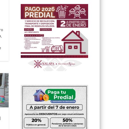
ro
a,
e
a