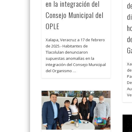
en la integración del
d
Consejo Municipal del
d
OPLE
h
d
Xalapa, Veracruz a 17 de febrero
de 2025.- Habitantes de
G
Tlacolulan denunciaron
supuestas anomalías en la
Xa
integración del Consejo Municipal
de
del Organismo …
Pa
De
Au
Ve