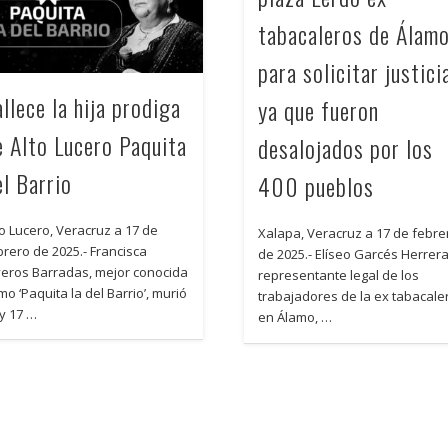
tabacaleros de Álam
para solicitar justici
llece la hija prodiga
ya que fueron
e Alto Lucero Paquita
desalojados por los
el Barrio
400 pueblos
to Lucero, Veracruz a 17 de
Xalapa, Veracruz a 17 de febre
brero de 2025.- Francisca
de 2025.- Elíseo Garcés Herrer
veros Barradas, mejor conocida
representante legal de los
mo ‘Paquita la del Barrio’, murió
trabajadores de la ex tabacale
y 17 …
en Álamo, …