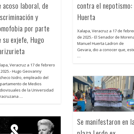
e acoso laboral, de
contra el nepotismo:
iscriminación y
Huerta
omofobia por parte
Xalapa, Veracruz a 17 de febre
e su exjefe, Hugo
de 2025.- El Senador de Moren
Manuel Huerta Ladron de
arizurieta
Gevara, dio a conocer que, est
…
lapa, Veracruz a 17 de febrero
 2025.- Hugo Geovanny
checo Isidro, empleado del
partamento de Medios
diovisuales de la Universidad
racruzana …
Se manifestaron en l
plaza Lerdo ex