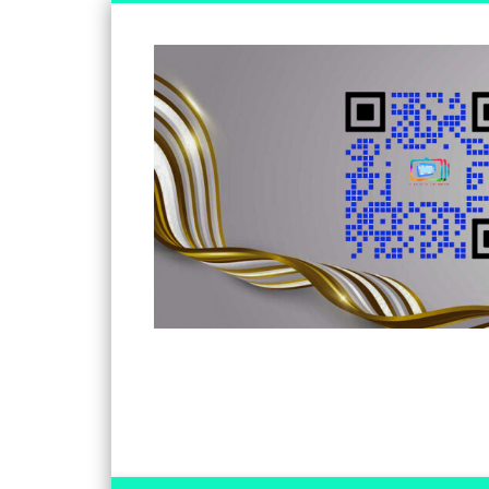
Somos un medio de información independiente, con visió
Facebook
Twitter
Vimeo