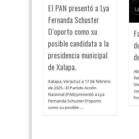
El PAN presentó a Lya
Fernanda Schuster
D’oporto como su
Fa
posible candidata a la
d
presidencia municipal
d
de Xalapa.
Al
fe
Xalapa, Veracruz a 17 de febrero
Vi
de 2025.- El Partido Acción
co
Nacional (PAN) presentó a Lya
ho
Fernanda Schuster D’oporto
como su posible …