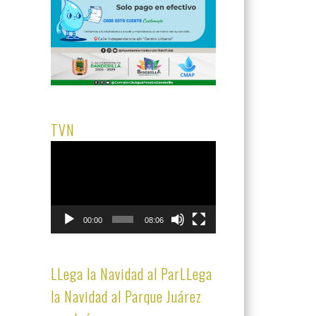
TVN
Reproductor
de
vídeo
00:00
08:06
LLega la Navidad al ParLLega
la Navidad al Parque Juárez