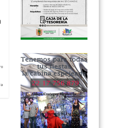
o
a
ro
a
ra