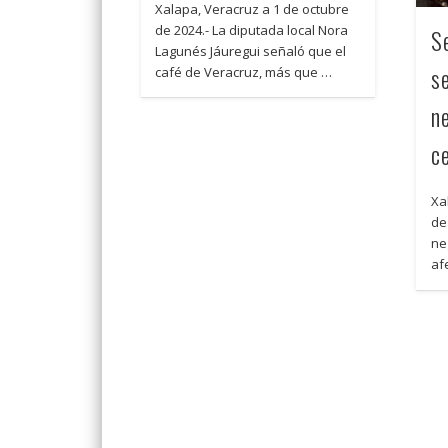
Xalapa, Veracruz a 1 de octubre
de 2024.- La diputada local Nora
S
Lagunés Jáuregui señaló que el
s
café de Veracruz, más que …
n
c
Xa
de
ne
af