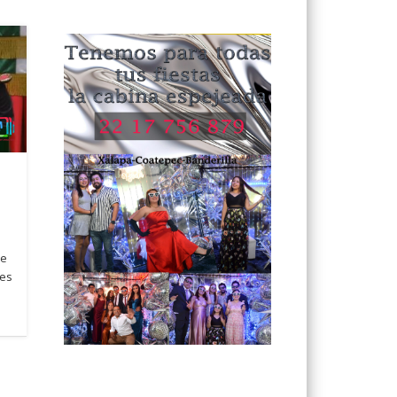
re
tes