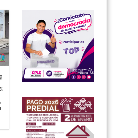
da
as
e
l
e