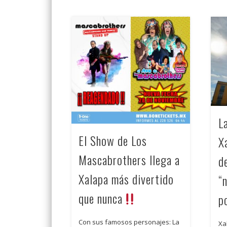
L
El Show de Los
X
Mascabrothers llega a
d
Xalapa más divertido
“
que nunca
p
Con sus famosos personajes: La
Xa