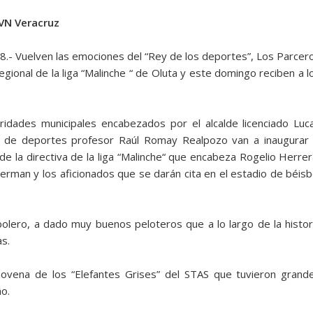
VN Veracruz
18.- Vuelven las emociones del “Rey de los deportes”, Los Parcer
egional de la liga “Malinche “ de Oluta y este domingo reciben a l
oridades municipales encabezados por el alcalde licenciado Luc
o de deportes profesor Raúl Romay Realpozo van a inaugurar 
e la directiva de la liga “Malinche“ que encabeza Rogelio Herrer
an y los aficionados que se darán cita en el estadio de béisb
sbolero, a dado muy buenos peloteros que a lo largo de la histor
as.
a novena de los “Elefantes Grises” del STAS que tuvieron grand
o.