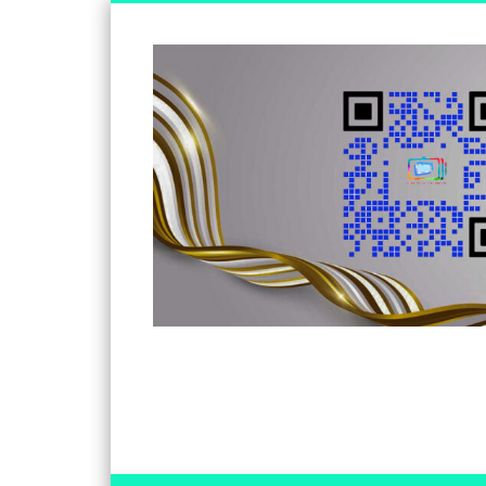
Somos un medio de información independiente, con visió
Facebook
Twitter
Vimeo