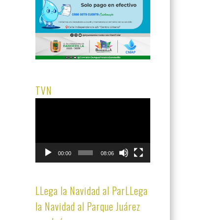
TVN
Reproductor
de
vídeo
00:00
08:06
LLega la Navidad al ParLLega
la Navidad al Parque Juárez