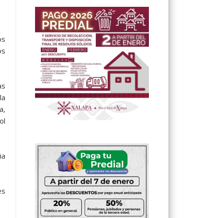
os
os
as
la
a,
ol
ia
es