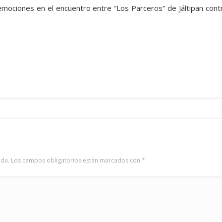
 emociones en el encuentro entre “Los Parceros” de Jáltipan cont
ada.
Los campos obligatorios están marcados con
*