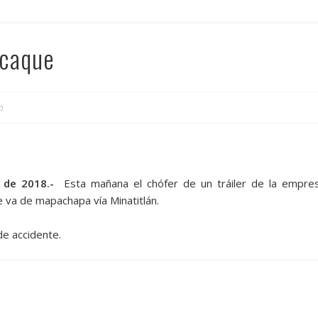
acaque
o
l de 2018.-
Esta mañana el chófer de un tráiler de la empre
e va de mapachapa vía Minatitlán.
de accidente.