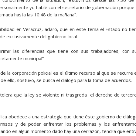
 conocimiento de la situación, “estuvimos desde las 7:30 de 
rsonalmente yo hablé con el secretario de gobernación porque 
lamada hasta las 10:48 de la mañana”.
bilidad en Veracruz, aclaró, que en este tema el Estado no tie
ende exclusivamente del gobierno local.
rimir las diferencias que tiene con sus trabajadores, con s
netamente municipal”.
 de la corporación policial es el último recurso al que se recurre 
 de ello, sostuvo, se busca el diálogo para la toma de acuerdos.
 tolera que la ley se violente ni trasgreda el derecho de tercer
blica obedece a una estrategia que tiene éste gobierno de diálog
omisos y de poder enfrentar los problemas y los enfrentam
cuando en algún momento dado hay una cerrazón, tendrá que entr