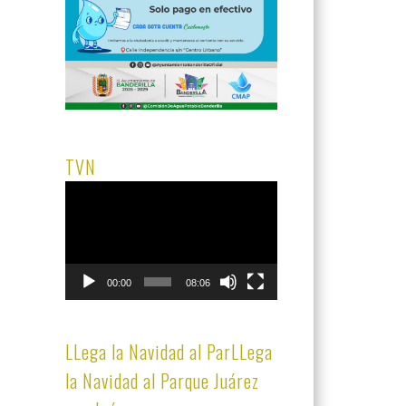
TVN
Reproductor
de
vídeo
00:00
08:06
LLega la Navidad al ParLLega
la Navidad al Parque Juárez