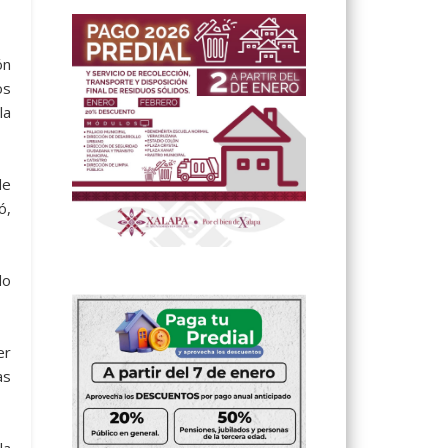
ón
os
la
de
ó,
do
er
as