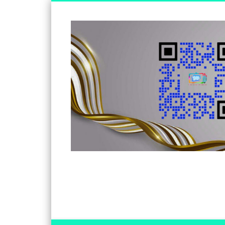
Somos un medio de información independiente, con visió
Facebook
Twitter
Vimeo