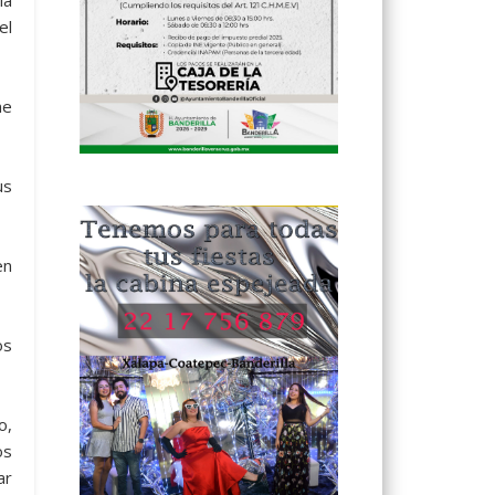
la
el
ne
us
en
os
o,
os
ar