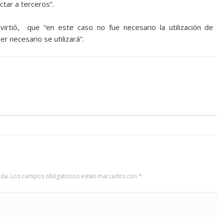
ctar a terceros”.
virtió, que “en este caso no fue necesario la utilización de 
er necesario se utilizará”.
ada.
Los campos obligatorios están marcados con
*