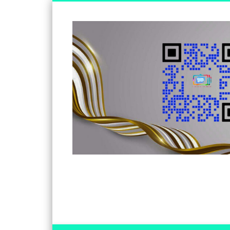
Somos un medio de información independiente, con visió
Facebook
Twitter
Vimeo