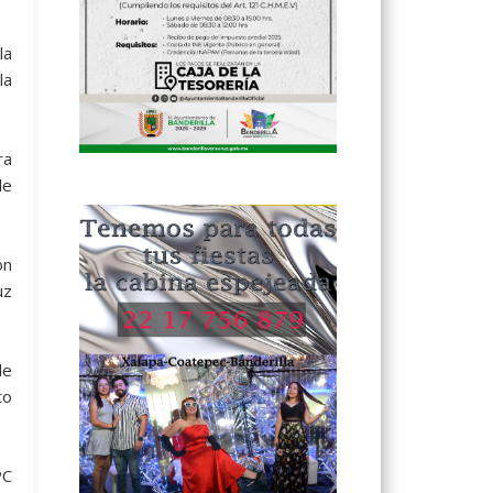
la
la
ra
de
ón
uz
de
to
PC