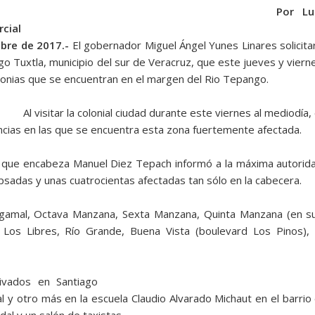
Por Lu
cial
ubre de 2017.-
El gobernador Miguel Ángel Yunes Linares solicita
go Tuxtla, municipio del sur de Veracruz, que este jueves y viern
lonias que se encuentran en el margen del Rio Tepango.
Al visitar la colonial ciudad durante este viernes al mediodía, 
ancias en las que se encuentra esta zona fuertemente afectada.
al que encabeza Manuel Diez Tepach informó a la máxima autorid
psadas y unas cuatrocientas afectadas tan sólo en la cabecera.
Dagamal, Octava Manzana, Sexta Manzana, Quinta Manzana (en s
Los Libres, Río Grande, Buena Vista (boulevard Los Pinos), 
ivados en Santiago
al y otro más en la escuela Claudio Alvarado Michaut en el barrio 