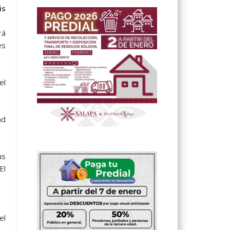
is
rá
es
el
ad
us
El
el