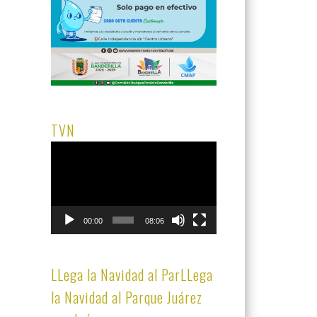
TVN
Reproductor
de
vídeo
00:00
08:06
LLega la Navidad al ParLLega
la Navidad al Parque Juárez