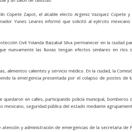
al y un salón de taxistas.
zmín Copete Zapot, el alcalde electo Argeniz Vazquez Copete y 
nador Yunes Linares informó que solicitó al ejército mexicano 
otección Civil Yolanda Baizabal Silva permanecer en la ciudad pa
ue nuevamente las lluvias tengan efectos similares en ríos 
jas, alimentos calientes y servicio médico. En la ciudad, la Comisi
diendo la emergencia presentada por el colapso de postes de l
ue quedaron en calles, participando policía municipal, bomberos 
rcito mexicano, seguridad pública del estado mediante agrupamien
 atención y administración de emergencias de la secretaria de 