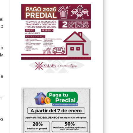
el
20
ro
la
de
er
os