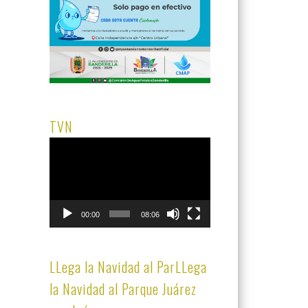
TVN
Reproductor
de
vídeo
00:00
08:06
LLega la Navidad al ParLLega
la Navidad al Parque Juárez