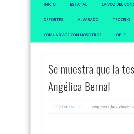
INICIO
ESTATAL
LA VOZ DEL CON
DEPORTES
ALVARADO
TEOCELO
COMUNÍCATE CON NOSOTROS
OPLE
Se muestra que la te
Angélica Bernal
ESTATAL
/
INICIO
cwp_meta_box_check:
N