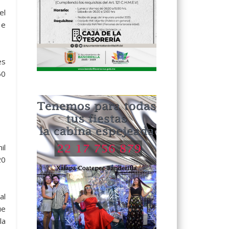
el
 e
es
60
il
20
al
ue
la