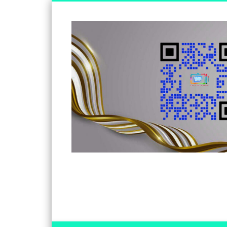
Somos un medio de información independiente, con visió
Facebook
Twitter
Vimeo