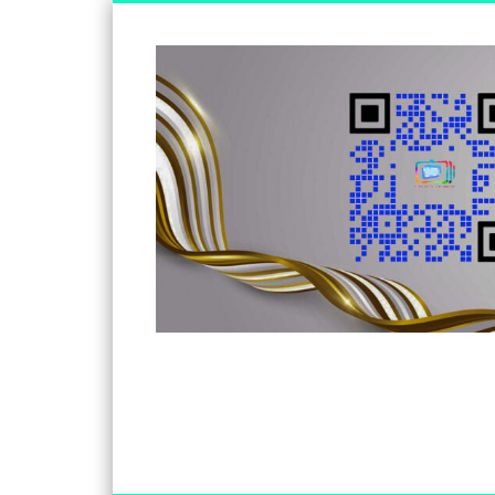
Somos un medio de información independiente, con visió
Facebook
Twitter
Vimeo