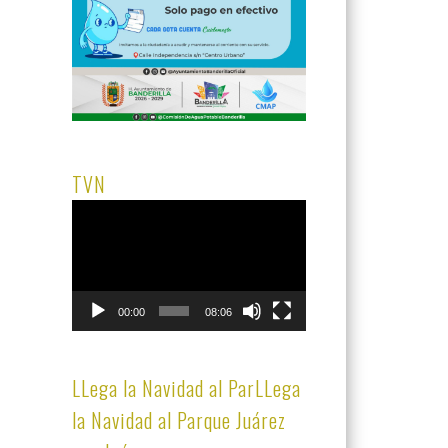
TVN
Reproductor
de
vídeo
00:00
08:06
LLega la Navidad al ParLLega
la Navidad al Parque Juárez