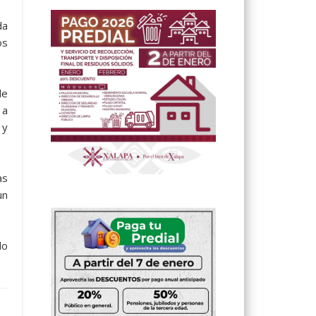
da
os
le
 a
 y
as
un
do