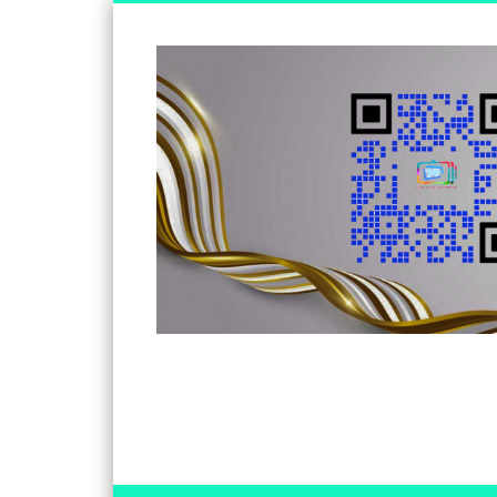
Somos un medio de información independiente, con visió
Facebook
Twitter
Vimeo