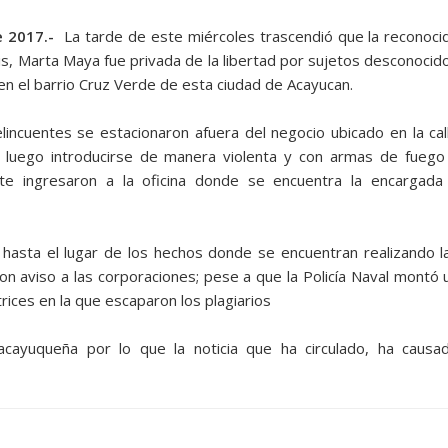
e 2017.-
La tarde de este miércoles trascendió que la reconoci
is, Marta Maya fue privada de la libertad por sujetos desconocid
 en el barrio Cruz Verde de esta ciudad de Acayucan.
incuentes se estacionaron afuera del negocio ubicado en la cal
 luego introducirse de manera violenta y con armas de fuego
e ingresaron a la oficina donde se encuentra la encargada
 hasta el lugar de los hechos donde se encuentran realizando l
ron aviso a las corporaciones; pese a que la Policía Naval montó 
rices en la que escaparon los plagiarios
cayuqueña por lo que la noticia que ha circulado, ha causa