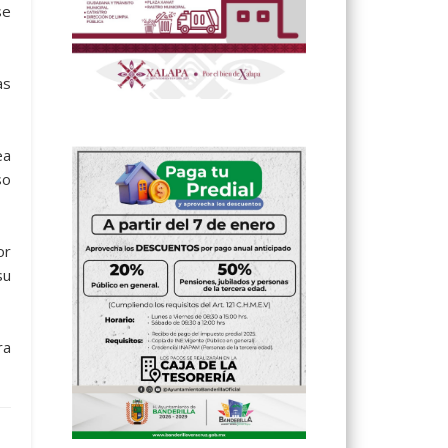
se
as
ea
so
or
su
ra