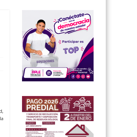
d,
la