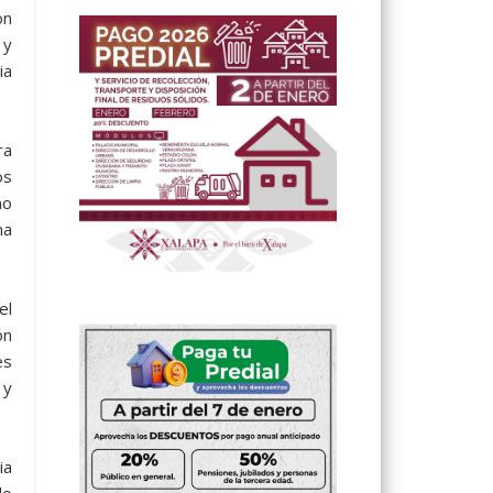
on
 y
ia
ra
os
mo
na
el
ón
es
 y
ia