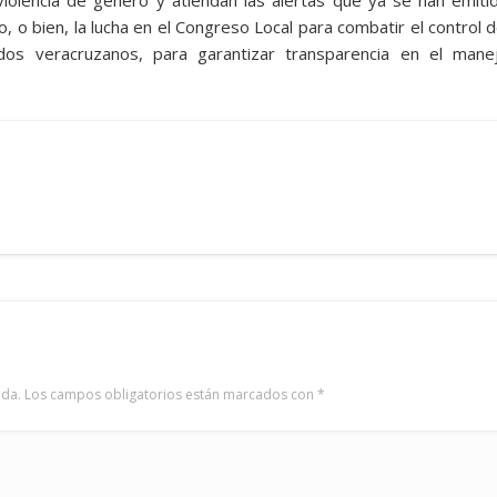
lencia de género y atiendan las alertas que ya se han emiti
, o bien, la lucha en el Congreso Local para combatir el control d
dos veracruzanos, para garantizar transparencia en el mane
ada.
Los campos obligatorios están marcados con
*