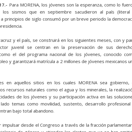
17.-
Para MORENA, los jóvenes son la esperanza, como lo fuer
los sismos que en septiembre sacudieron al país (literal
a principios de siglo consumó por un breve periodo la democrac
presidencia.
cruz y el país, se construirá en los siguientes meses, con y pa
ector juvenil se centran en la preservación de sus derech
como el del programa nacional de los jóvenes, conocido co
 empleo y garantizará matrícula a 2 millones de jóvenes mexicanos u
es en aquellos sitios en los cuales MORENA sea gobierno, 
los recursos naturales como el agua y los minerales, la realizaci
idades de los jóvenes y su participación activa en las solucion
 lado temas como movilidad, sustento, desarrollo profesional
ntran bajo total abandono.
r impulsar desde el Congreso a través de la fracción parlamentar