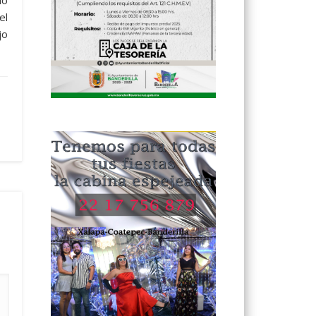
do
el
jo