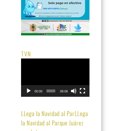
TVN
Reproductor
de
vídeo
00:00
08:06
LLega la Navidad al ParLLega
la Navidad al Parque Juárez