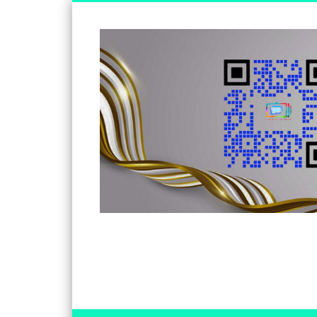
Somos un medio de información independiente, con visió
Facebook
Twitter
Vimeo