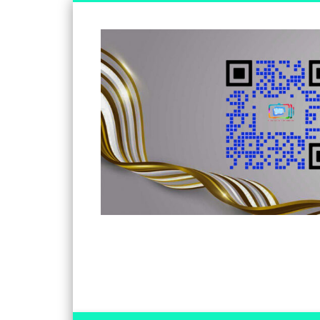
Somos un medio de información independiente, con visió
Facebook
Twitter
Vimeo