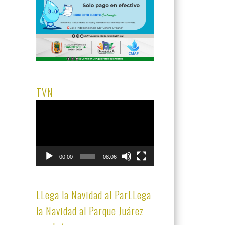
TVN
Reproductor
de
vídeo
00:00
08:06
LLega la Navidad al ParLLega
la Navidad al Parque Juárez