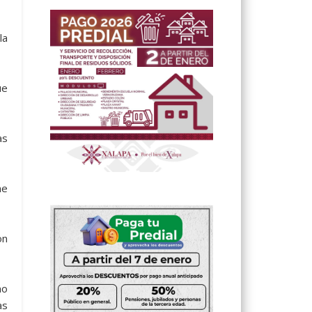
la
ue
as
me
on
no
as