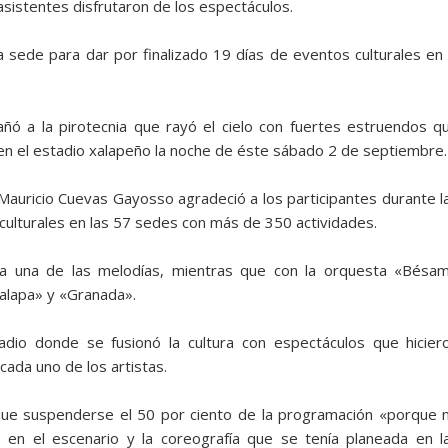
asistentes disfrutaron de los espectáculos.
a sede para dar por finalizado 19 días de eventos culturales en 
ñó a la pirotecnia que rayó el cielo con fuertes estruendos q
en el estadio xalapeño la noche de éste sábado 2 de septiembre.
 Mauricio Cuevas Gayosso agradeció a los participantes durante l
culturales en las 57 sedes con más de 350 actividades.
da una de las melodías, mientras que con la orquesta «Bésa
alapa» y «Granada».
stadio donde se fusionó la cultura con espectáculos que hicier
 cada uno de los artistas.
 que suspenderse el 50 por ciento de la programación «porque 
s en el escenario y la coreografía que se tenía planeada en l