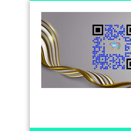
Somos un medio de información independiente, con visió
Facebook
Twitter
Vimeo