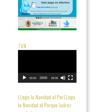
TVN
Reproductor
de
vídeo
00:00
08:06
LLega la Navidad al ParLLega
la Navidad al Parque Juárez