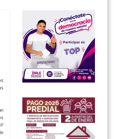
os
as
an
os
IF
de