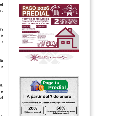
el
r,
un
sé
lo
la
de
l,
ue
el