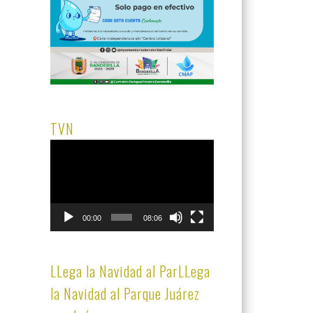
TVN
Reproductor
de
vídeo
00:00
08:06
LLega la Navidad al ParLLega
la Navidad al Parque Juárez