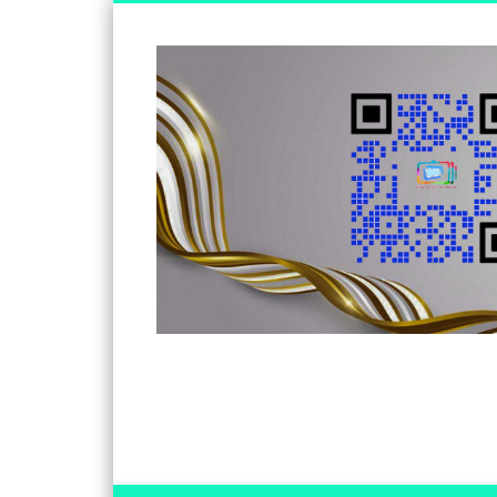
Somos un medio de información independiente, con visió
Facebook
Twitter
Vimeo