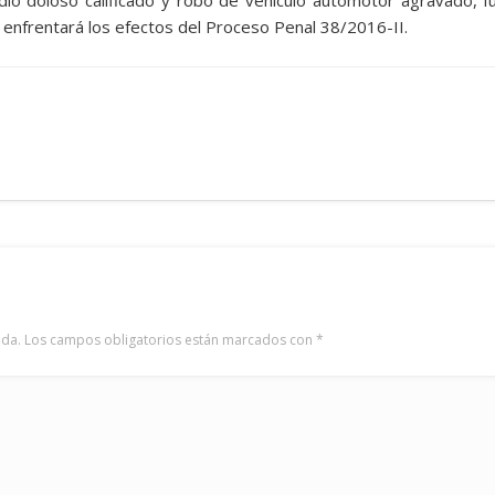
dio doloso calificado y robo de vehículo automotor agravado, f
e enfrentará los efectos del Proceso Penal 38/2016-II.
ada.
Los campos obligatorios están marcados con
*