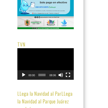
TVN
Reproductor
de
vídeo
00:00
08:06
LLega la Navidad al ParLLega
la Navidad al Parque Juárez