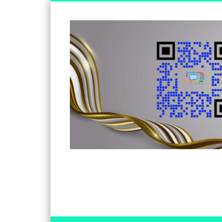
Somos un medio de información independiente, con visió
Facebook
Twitter
Vimeo