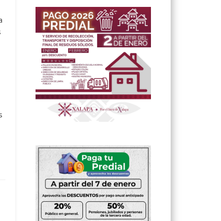
a
s
s