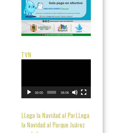
TVN
Reproductor
de
vídeo
00:00
08:06
LLega la Navidad al ParLLega
la Navidad al Parque Juárez