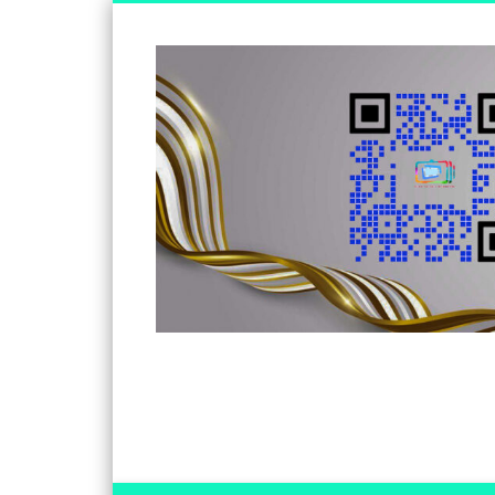
Somos un medio de información independiente, con visió
Facebook
Twitter
Vimeo