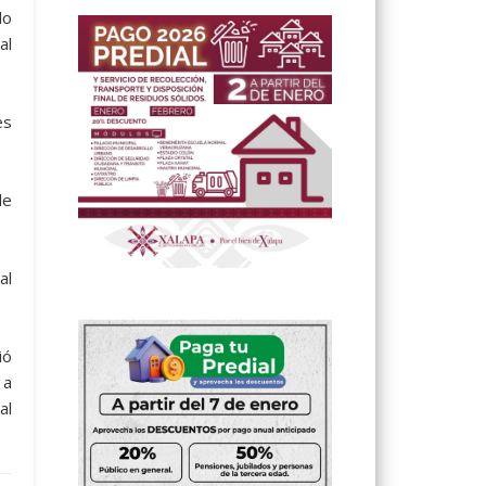
do
al
es
de
al
ió
 a
al