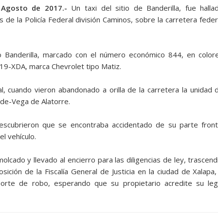
 Agosto de 2017.-
Un taxi del sitio de Banderilla, fue halla
e la Policía Federal división Caminos, sobre la carretera feder
tio Banderilla, marcado con el número económico 844, en color
8119-XDA, marca Chevrolet tipo Matiz.
ral, cuando vieron abandonado a orilla de la carretera la unidad 
rde-Vega de Alatorre.
descubrieron que se encontraba accidentado de su parte front
l vehículo.
olcado y llevado al encierro para las diligencias de ley, trascend
ición de la Fiscalía General de Justicia en la ciudad de Xalapa,
rte de robo, esperando que su propietario acredite su leg