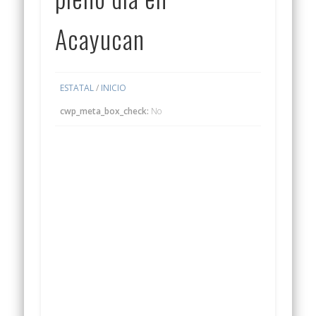
Acayucan
ESTATAL
/
INICIO
cwp_meta_box_check:
No