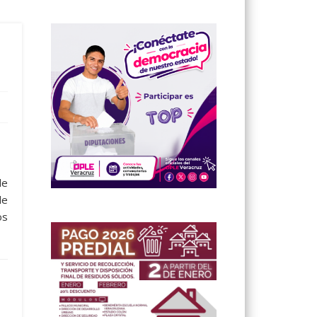
de
de
os