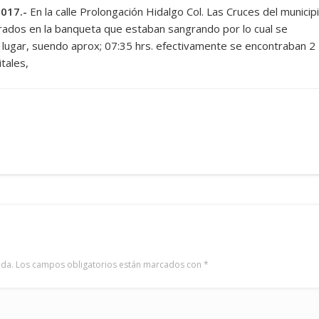
017.-
En la calle Prolongación Hidalgo Col. Las Cruces del municip
rados en la banqueta que estaban sangrando por lo cual se
ho lugar, suendo aprox; 07:35 hrs. efectivamente se encontraban 2
tales,
ada.
Los campos obligatorios están marcados con
*