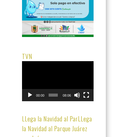
TVN
Reproductor
de
vídeo
00:00
08:06
LLega la Navidad al ParLLega
la Navidad al Parque Juárez