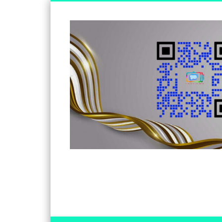
Somos un medio de información independiente, con visió
Facebook
Twitter
Vimeo