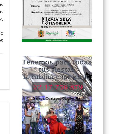
as
as
z,
de
es