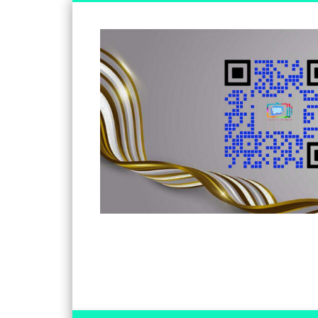
Somos un medio de información independiente, con visió
Facebook
Twitter
Vimeo