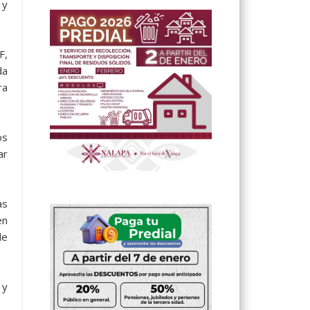
 y
F,
da
ra
os
ar
as
en
de
 y