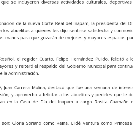
 que se incluyeron diversas actividades culturales, deportivas
onación de la nueva Corte Real del Inapam, la presidenta del DI
 a los abuelitos a quienes les dijo sentirse satisfecha y conmovi
sus manos para que gozarán de mejores y mayores espacios pa
osiñol, el regidor Cuarto, Felipe Hernández Pulido, felicitó a l
ores y reiteró el respaldo del Gobierno Municipal para continu
e la Administración.
IF, Juan Carrera Molina, destacó que fue una semana de intens
ión, y aprovecho a felicitar a los abuelitos y pedirles que le d
lizan en la Casa de Día del Inapam a cargo Rosita Caamaño 
 son: Gloria Soriano como Reina, Elidé Ventura como Princesa