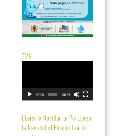
TVN
Reproductor
de
vídeo
00:00
08:06
LLega la Navidad al ParLLega
la Navidad al Parque Juárez