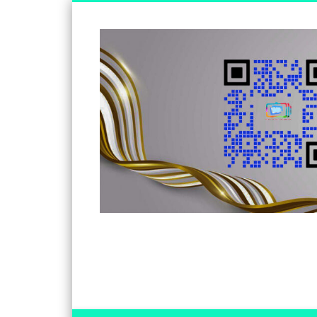
Somos un medio de información independiente, con visió
Facebook
Twitter
Vimeo