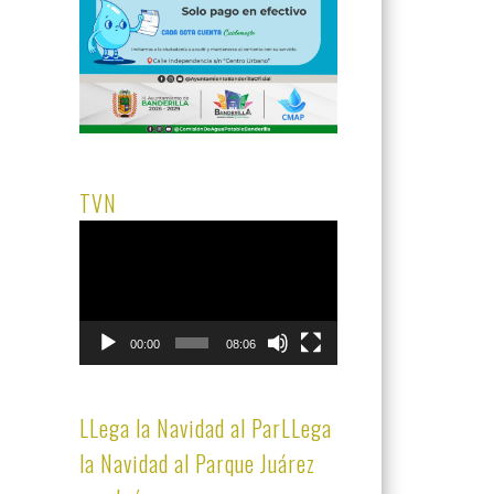
TVN
Reproductor
de
vídeo
00:00
08:06
LLega la Navidad al ParLLega
la Navidad al Parque Juárez