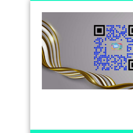
Somos un medio de información independiente, con visió
Facebook
Twitter
Vimeo