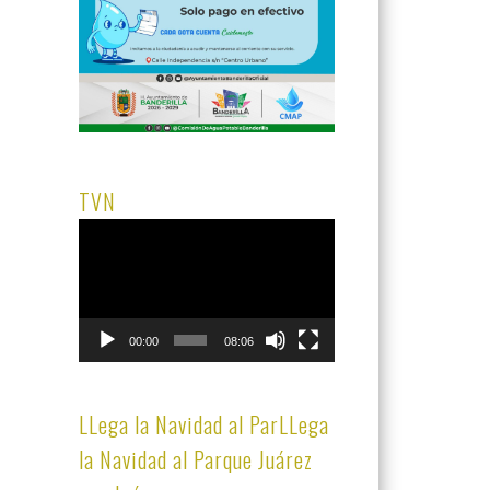
TVN
Reproductor
de
vídeo
00:00
08:06
LLega la Navidad al ParLLega
la Navidad al Parque Juárez