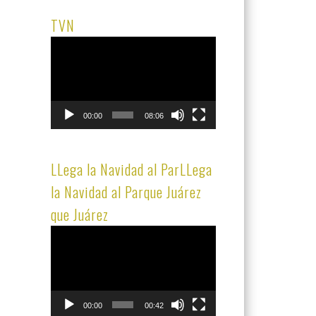
TVN
Reproductor
de
vídeo
00:00
08:06
LLega la Navidad al ParLLega
la Navidad al Parque Juárez
que Juárez
Reproductor
de
vídeo
00:00
00:42