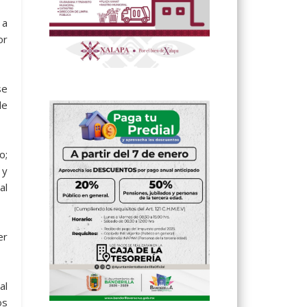
 a
or
se
de
o;
 y
al
er
al
os