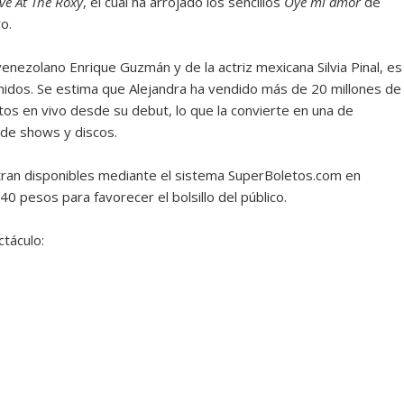
ive At The Roxy
, el cual ha arrojado los sencillos
Oye mi amor
de
o.
 venezolano Enrique Guzmán y de la actriz mexicana Silvia Pinal, es
idos. Se estima que Alejandra ha vendido más de 20 millones de
os en vivo desde su debut, lo que la convierte en una de
 de shows y discos.
tran disponibles mediante el sistema SuperBoletos.com en
0 pesos para favorecer el bolsillo del público.
ctáculo: