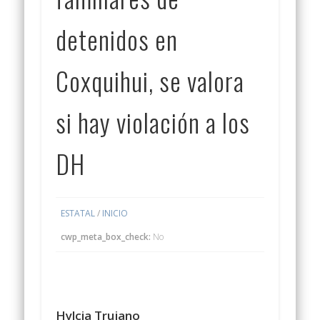
detenidos en
Coxquihui, se valora
si hay violación a los
DH
ESTATAL
/
INICIO
cwp_meta_box_check:
No
Hylcia Trujano