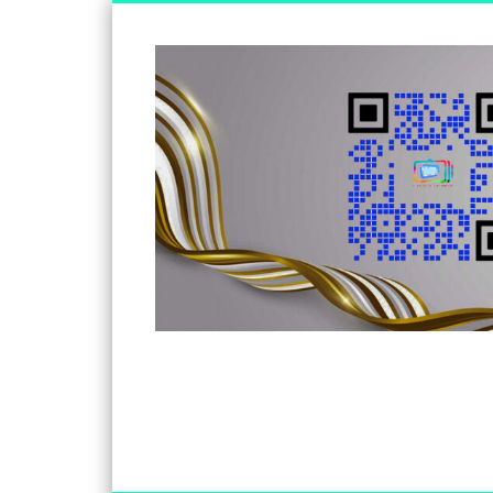
Somos un medio de información independiente, con visió
Facebook
Twitter
Vimeo