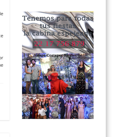
de
ce
or
ue