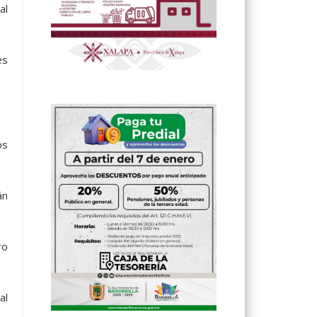
al
es
os
án
ro
al