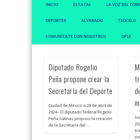
INICIO
ESTATAL
LA VOZ DEL CON
DEPORTES
ALVARADO
TEOCELO
COMUNÍCATE CON NOSOTROS
OPLE
Diputado Rogelio
M
Peña propone crear la
t
Secretaría del Deporte
d
m
Ciudad de México a 28 de abril de
2024.- El diputado federal Rogelio
Xa
Peña Salinas propuso la creación
20
de la Secretaría del …
tr
es