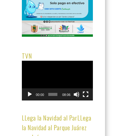
TVN
Reproductor
de
vídeo
00:00
08:06
LLega la Navidad al ParLLega
la Navidad al Parque Juárez