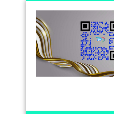
Somos un medio de información independiente, con visió
Facebook
Twitter
Vimeo