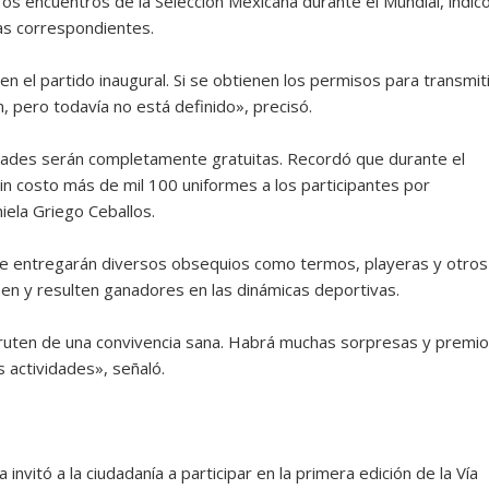
ros encuentros de la Selección Mexicana durante el Mundial, indic
ias correspondientes.
el partido inaugural. Si se obtienen los permisos para transmiti
, pero todavía no está definido», precisó.
vidades serán completamente gratuitas. Recordó que durante el
in costo más de mil 100 uniformes a los participantes por
niela Griego Ceballos.
se entregarán diversos obsequios como termos, playeras y otros
pen y resulten ganadores en las dinámicas deportivas.
fruten de una convivencia sana. Habrá muchas sorpresas y premi
s actividades», señaló.
a invitó a la ciudadanía a participar en la primera edición de la Vía