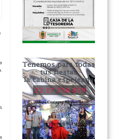
a
a
.
s
a