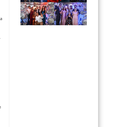
ia
r
s
e