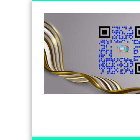
Somos un medio de información independiente, con visió
Facebook
Twitter
Vimeo