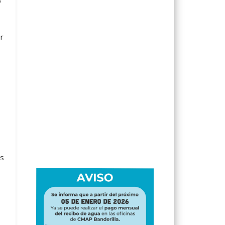
ó
r
os