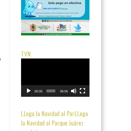
TVN
n
Reproductor
de
vídeo
00:00
08:06
LLega la Navidad al ParLLega
la Navidad al Parque Juárez