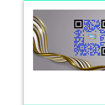
Somos un medio de información independiente, con visió
Facebook
Twitter
Vimeo