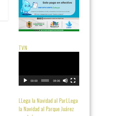
TVN
Reproductor
de
vídeo
00:00
08:06
LLega la Navidad al ParLLega
la Navidad al Parque Juárez