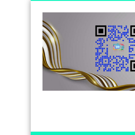
Somos un medio de información independiente, con visió
Facebook
Twitter
Vimeo