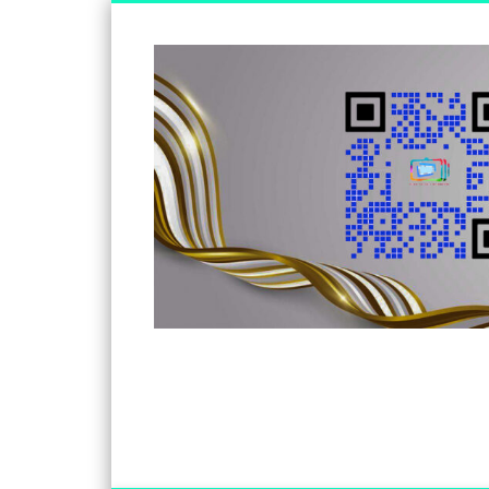
Somos un medio de información independiente, con visió
Facebook
Twitter
Vimeo