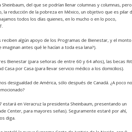
a Sheinbaum, del que se podrían llenar columnas y columnas, pero
o, la reducción de la pobreza en México, un objetivo que es pilar 
bajamos todos los días quienes, en lo mucho o en lo poco,
T.
reciben algún apoyo de los Programas de Bienestar, y el monto
 imaginan antes qué le hacían a toda esa lana?).
es Bienestar (para señoras de entre 60 y 64 años), las becas Ri
d Casa por Casa (para llevar servicio médico a los domicilios).
nos desigualdad de América, sólo después de Canadá. ¿A poco n
 emocionado?
7 estará en Veracruz la presidenta Sheinbaum, presentando un
rade Center, para mayores señas). Seguramente estaré por ahí,
os diga.
e instaló la nueva Suprema Corte de Justicia de la Nación, con 9