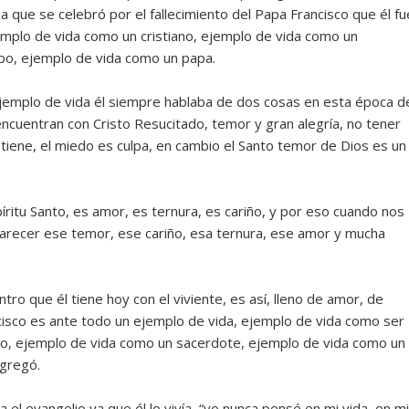
a que se celebró por el fallecimiento del Papa Francisco que él fu
mplo de vida como un cristiano, ejemplo de vida como un
po, ejemplo de vida como un papa.
ejemplo de vida él siempre hablaba de dos cosas en esta época d
cuentran con Cristo Resucitado, temor y gran alegría, no tener
tiene, el miedo es culpa, en cambio el Santo temor de Dios es un
íritu Santo, es amor, es ternura, es cariño, y por eso cuando nos
recer ese temor, ese cariño, esa ternura, ese amor y mucha
o que él tiene hoy con el viviente, es así, lleno de amor, de
ncisco es ante todo un ejemplo de vida, ejemplo de vida como ser
no, ejemplo de vida como un sacerdote, ejemplo de vida como un
agregó.
el evangelio ya que él lo vivía, “yo nunca pensé en mi vida, en mi