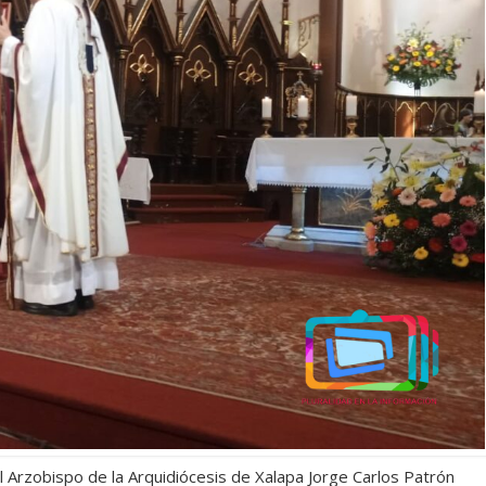
El Arzobispo de la Arquidiócesis de Xalapa Jorge Carlos Patrón